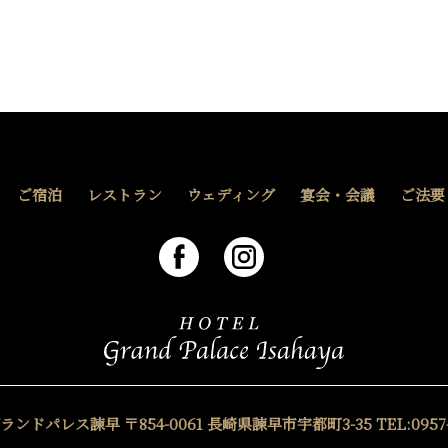
ご宿泊
レストラン
ウェディング
宴会・会議
ご法要
グランドパレス諫早
〒854-0061 長崎県諫早市宇都町3-35
TEL:0957